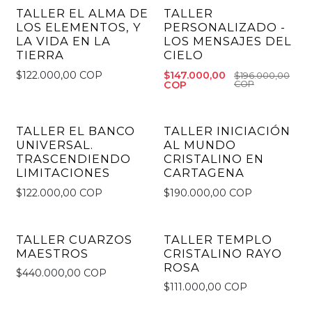
TALLER EL ALMA DE
TALLER
-25% OFF
LOS ELEMENTOS, Y
PERSONALIZADO -
LA VIDA EN LA
LOS MENSAJES DEL
TIERRA
CIELO
$122.000,00 COP
$147.000,00
$196.000,00
COP
COP
TALLER EL BANCO
TALLER INICIACIÓN
UNIVERSAL.
AL MUNDO
TRASCENDIENDO
CRISTALINO EN
LIMITACIONES
CARTAGENA
$122.000,00 COP
$190.000,00 COP
TALLER CUARZOS
TALLER TEMPLO
MAESTROS
CRISTALINO RAYO
ROSA
$440.000,00 COP
$111.000,00 COP