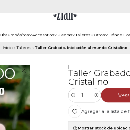
ulta
Propósitos
Accesorios
Piedras
Talleres
Otros
Dónde Co
Inicio
Talleres
Taller Grabado. Iniciación al mundo Cristalino
|
Taller Grabado
Cristalino
Agr
Cantidad
Agregar a la lista de 
Mostrar stock de ubicac