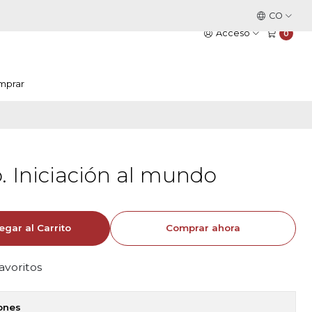
Este es el texto del slide
CO
Leer más
Acceso
0
mprar
. Iniciación al mundo
egar al Carrito
Comprar ahora
favoritos
iones