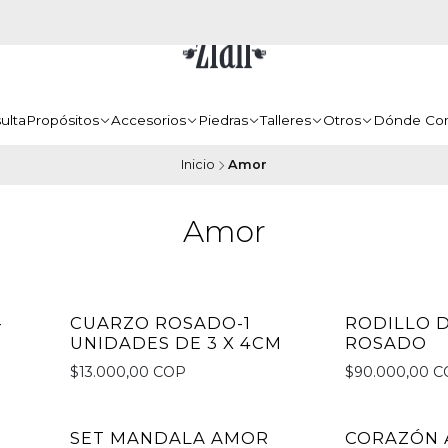
ulta
Propósitos
Accesorios
Piedras
Talleres
Otros
Dónde Co
Inicio
Amor
Amor
-
CUARZO ROSADO-1
RODILLO 
UNIDADES DE 3 X 4CM
ROSADO
$13.000,00 COP
$90.000,00 
SET MANDALA AMOR
CORAZÓN 
No disponible