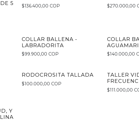
DE 5
$136.400,00 COP
$270.000,00
COLLAR BALLENA -
COLLAR BA
LABRADORITA
AGUAMAR
$99.900,00 COP
$140.000,00 
RODOCROSITA TALLADA
TALLER V
No disponible
FRECUENC
$100.000,00 COP
$111.000,00 
D, Y
LINA