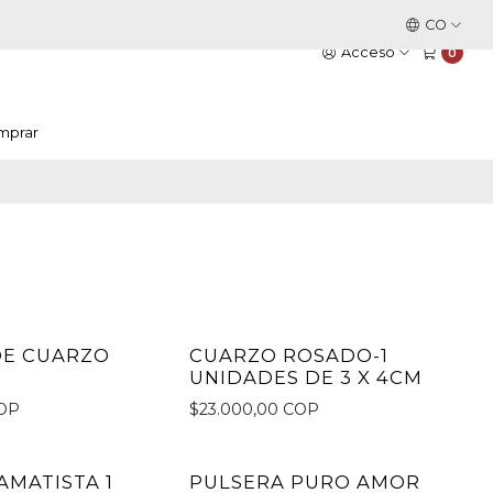
Este es el texto del slide
CO
Leer más
Acceso
0
mprar
DE CUARZO
CUARZO ROSADO-1
No disponible
UNIDADES DE 3 X 4CM
COP
$23.000,00 COP
AMATISTA 1
PULSERA PURO AMOR