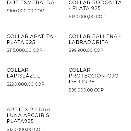
DIJE ESMERALDA
COLLAR RODONITA
No disponible
- PLATA 925
$100.000,00 COP
$130.000,00 COP
COLLAR APATITA -
COLLAR BALLENA -
No disponible
PLATA 925
LABRADORITA
$115.000,00 COP
$99.900,00 COP
COLLAR
COLLAR
LAPISLÁZULI
PROTECCIÓN-OJO
DE TIGRE
$290.000,00 COP
$99.000,00 COP
ARETES PIEDRA
LUNA ARCOÍRIS
PLATA925
$120.000,00 COP