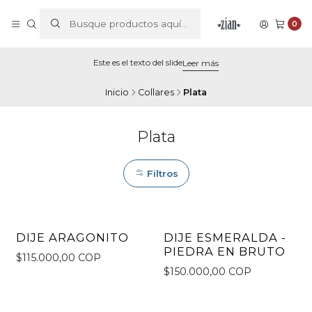
0
Este es el texto del slide
Leer más
Inicio
Collares
Plata
Plata
Filtros
DIJE ARAGONITO
DIJE ESMERALDA -
No disponible
PIEDRA EN BRUTO
$115.000,00 COP
$150.000,00 COP