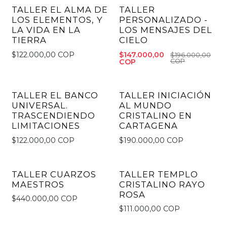
TALLER EL ALMA DE
TALLER
-25% OFF
LOS ELEMENTOS, Y
PERSONALIZADO -
LA VIDA EN LA
LOS MENSAJES DEL
TIERRA
CIELO
$122.000,00 COP
$147.000,00
$196.000,00
COP
COP
TALLER EL BANCO
TALLER INICIACIÓN
UNIVERSAL.
AL MUNDO
TRASCENDIENDO
CRISTALINO EN
LIMITACIONES
CARTAGENA
$122.000,00 COP
$190.000,00 COP
TALLER CUARZOS
TALLER TEMPLO
MAESTROS
CRISTALINO RAYO
ROSA
$440.000,00 COP
$111.000,00 COP