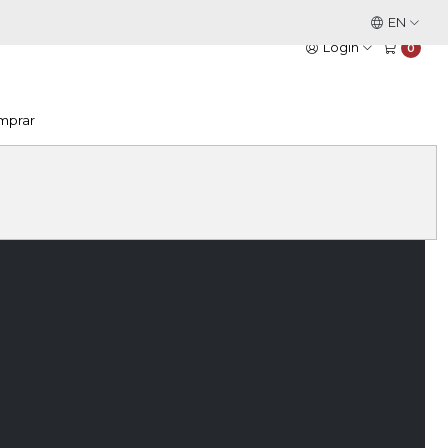
This is the slide text
EN
Read more
Login
0
mprar