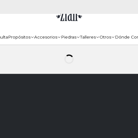
ulta
Propósitos
Accesorios
Piedras
Talleres
Otros
Dónde Co