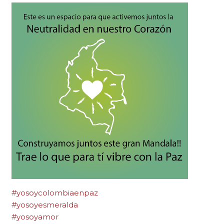
#yosoycolombiaenpaz
#yosoyesmeralda
#yosoyamor