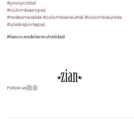
#yosoycristal
#colombiaenpaz
#redesmeralda
#colombianeutral
#colombiaunida
#unidosporlapaz
#lasvocesdelaneutralidad
Follow us