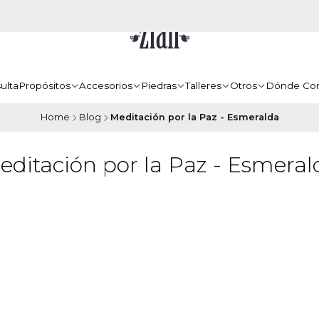
ulta
Propósitos
Accesorios
Piedras
Talleres
Otros
Dónde Co
Home
Blog
Meditación por la Paz - Esmeralda
editación por la Paz - Esmeral