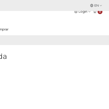
This is the slide text
EN
Read more
Login
0
mprar
da