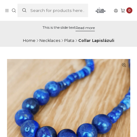
0
This is the slide text
Read more
Home
Necklaces
Plata
Collar Lapislázuli