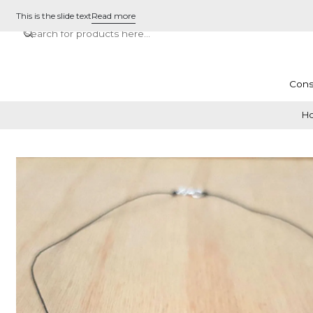
This is the slide text
Read more
Cons
H