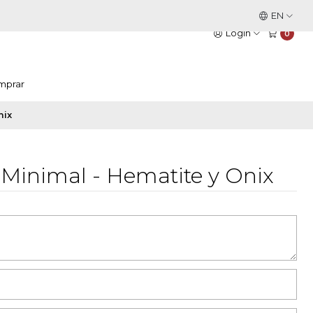
This is the slide text
EN
Read more
Login
0
mprar
nix
a Minimal - Hematite y Onix