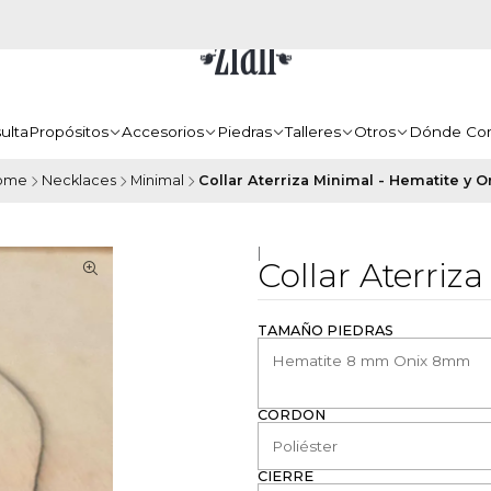
ulta
Propósitos
Accesorios
Piedras
Talleres
Otros
Dónde Co
ome
Necklaces
Minimal
Collar Aterriza Minimal - Hematite y O
|
Collar Aterriz
TAMAÑO PIEDRAS
CORDÓN
CIERRE