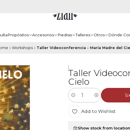
ulta
Propósitos
Accesorios
Piedras
Talleres
Otros
Dónde Co
ome
Workshops
Taller Videoconferencia - María Madre del Cie
|
Taller Videoco
Cielo
Quantity
Add to Wishlist
Show stock from locatio