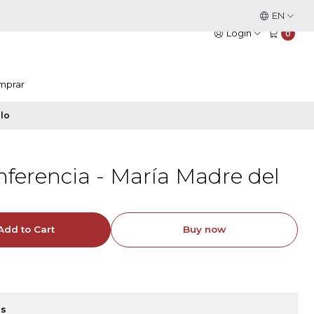
This is the slide text
EN
Read more
Login
0
mprar
lo
nferencia - María Madre del
Add to Cart
Buy now
ns