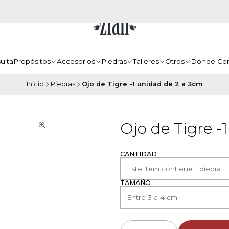
ulta
Propósitos
Accesorios
Piedras
Talleres
Otros
Dónde Co
Inicio
Piedras
Ojo de Tigre -1 unidad de 2 a 3cm
|
Ojo de Tigre -
CANTIDAD
TAMAÑO