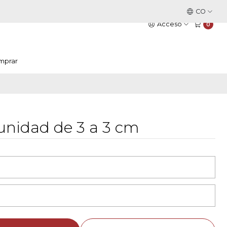
Este es el texto del slide
CO
Leer más
Acceso
0
mprar
 unidad de 3 a 3 cm