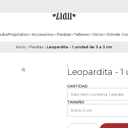
ulta
Propósitos
Accesorios
Piedras
Talleres
Otros
Dónde Co
Inicio
Piedras
Leopardita - 1 unidad de 3 a 3 cm
|
Leopardita - 1
CANTIDAD
TAMAÑO