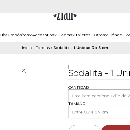
ulta
Propósitos
Accesorios
Piedras
Talleres
Otros
Dónde Co
Inicio
Piedras
Sodalita - 1 Unidad 3 x 3 cm
|
Sodalita - 1 U
CANTIDAD
TAMAÑO