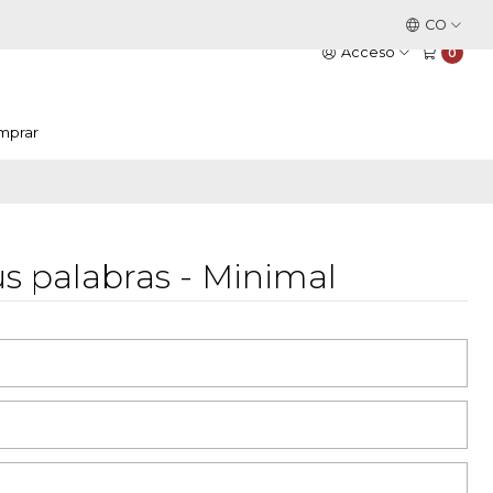
Este es el texto del slide
CO
Leer más
Acceso
0
mprar
us palabras - Minimal