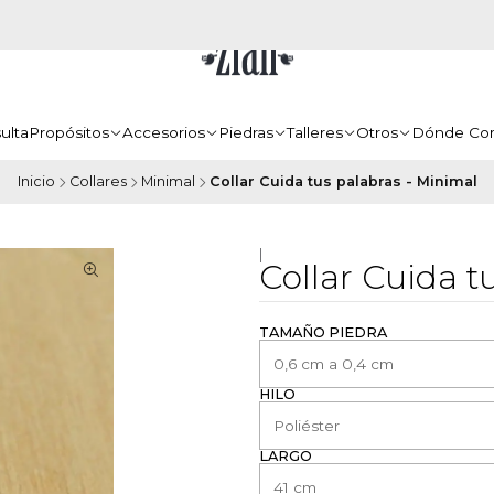
ulta
Propósitos
Accesorios
Piedras
Talleres
Otros
Dónde Co
Inicio
Collares
Minimal
Collar Cuida tus palabras - Minimal
|
Collar Cuida t
TAMAÑO PIEDRA
HILO
LARGO