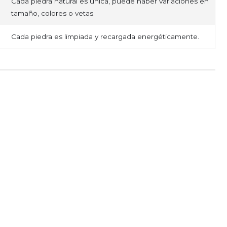
Cada piedra natural es única, puede haber variaciones en
tamaño, colores o vetas.
Cada piedra es limpiada y recargada energéticamente.