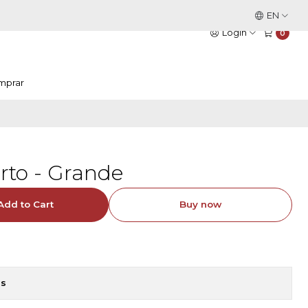
This is the slide text
EN
Read more
Login
0
mprar
rto - Grande
Add to Cart
Buy now
ns