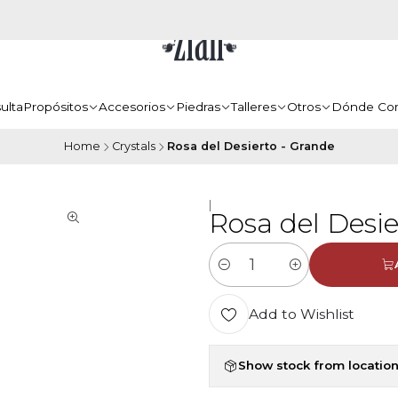
ulta
Propósitos
Accesorios
Piedras
Talleres
Otros
Dónde Co
Home
Crystals
Rosa del Desierto - Grande
|
Rosa del Desie
Quantity
Add to Wishlist
Show stock from locatio