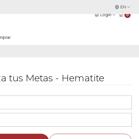
This is the slide text
EN
Read more
Login
0
mprar
za tus Metas - Hematite