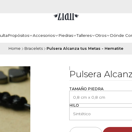
ulta
Propósitos
Accesorios
Piedras
Talleres
Otros
Dónde Co
Home
Bracelets
Pulsera Alcanza tus Metas - Hematite
|
Pulsera Alcan
TAMAÑO PIEDRA
HILO